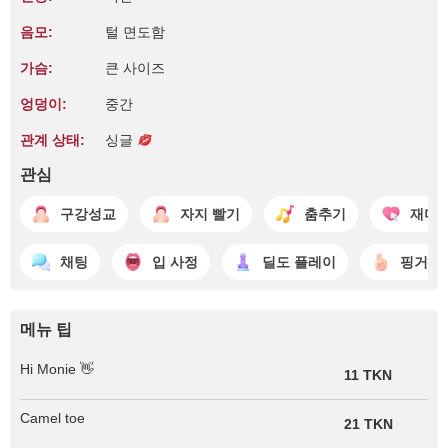
음모:
털 면도함
가슴:
큰 사이즈
엉덩이:
중간
관계 상태:
싱글
관심
구강성교
자지 빨기
춤추기
재미
채팅
입 사정
딜도 플레이
핑거링
메뉴 팁
Hi Monie 👋
11 TKN
Camel toe
21 TKN