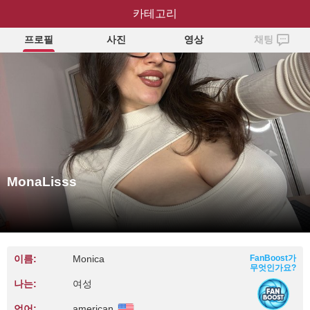
MonaLisss
카테고리
프로필
사진
영상
채팅
MonaLisss
이름:
Monica
FanBoost가
무엇인가요?
나는:
여성
언어:
american