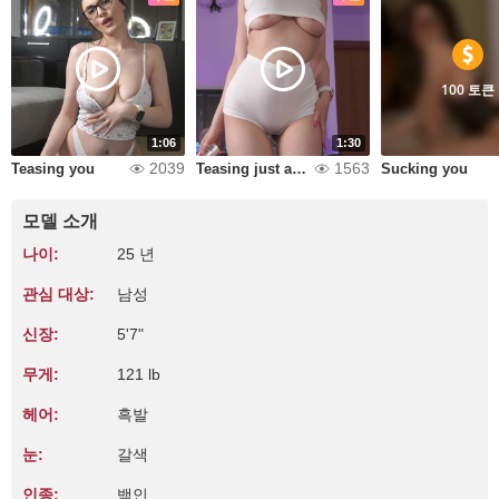
100 토큰
1:06
1:30
2039
1563
Teasing you
Teasing just a little bit!
Sucking you
모델 소개
나이:
25 년
관심 대상:
남성
신장:
5'7"
무게:
121 lb
헤어:
흑발
눈:
갈색
인종:
백인