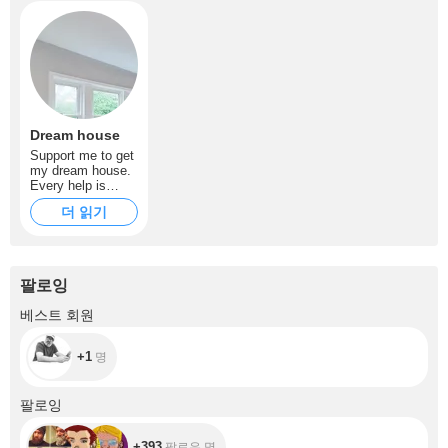
Dream house
Support me to get
my dream house.
Every help is
most welcome
더 읽기
and appreciated
XOXO
팔로잉
+1
베스트 회원
+1
명
+393
팔로잉
+393
팔로우 명