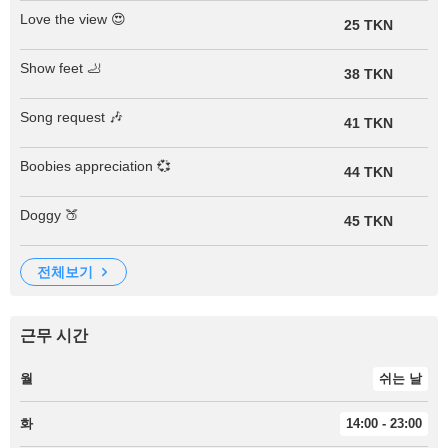
Love the view 😍
25 TKN
Show feet 🦶
38 TKN
Song request 🎶
41 TKN
Boobies appreciation 💞
44 TKN
Doggy 🍑
45 TKN
전체보기
근무 시간
월
쉬는 날
화
14:00 - 23:00