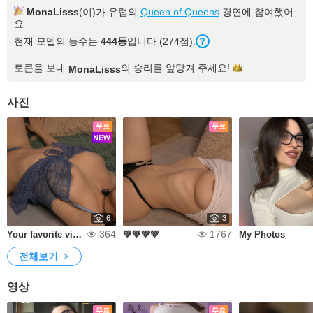
MonaLisss
(이)가 유럽의
Queen of Queens
경연에 참여했어
요.
현재 모델의 등수는
444등
입니다 (274점).
토큰을 보내
의 승리를 앞당겨
주세요!
MonaLisss
사진
무료
무료
6
3
364
1767
Your favorite view. 🖤
💚💚💚💚
My Photos
전체보기
영상
무료
무료